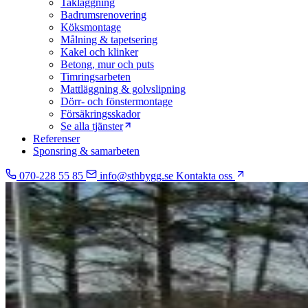
Takläggning
Badrumsrenovering
Köksmontage
Målning & tapetsering
Kakel och klinker
Betong, mur och puts
Timringsarbeten
Mattläggning & golvslipning
Dörr- och fönstermontage
Försäkringsskador
Se alla tjänster
Referenser
Sponsring & samarbeten
070-228 55 85
info@sthbygg.se
Kontakta oss