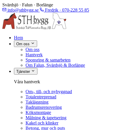
Svärdsjö · Falun · Borlänge
info@sthbygg.se
Fredrik · 070-228 55 85
Hem
Om oss
Om oss
Hantverk
Sponsring & samarbeten
Om Falun, Svärdsjö & Borlänge
Tjänster
Våra hantverk
Om-, till- och nybyggnad
Totalentreprenad
Takläggning
Badrumsrenovering
Köksmontage
Målning & tapetsering
Kakel och klinker
Betong, mur och puts