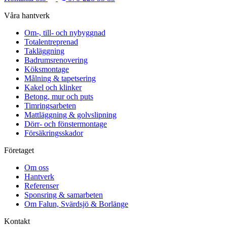
Våra hantverk
Om-, till- och nybyggnad
Totalentreprenad
Takläggning
Badrumsrenovering
Köksmontage
Målning & tapetsering
Kakel och klinker
Betong, mur och puts
Timringsarbeten
Mattläggning & golvslipning
Dörr- och fönstermontage
Försäkringsskador
Företaget
Om oss
Hantverk
Referenser
Sponsring & samarbeten
Om Falun, Svärdsjö & Borlänge
Kontakt