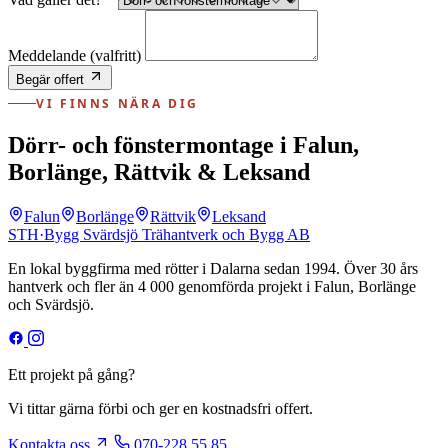
Meddelande
(valfritt)
Begär offert
VI FINNS NÄRA DIG
Dörr- och fönstermontage i Falun,
Borlänge, Rättvik & Leksand
Falun
Borlänge
Rättvik
Leksand
STH
·
Bygg
Svärdsjö Trähantverk och Bygg AB
En lokal byggfirma med rötter i Dalarna sedan 1994. Över 30 års
hantverk och fler än 4 000 genomförda projekt i Falun, Borlänge
och Svärdsjö.
Ett projekt på gång?
Vi tittar gärna förbi och ger en kostnadsfri offert.
Kontakta oss
070-228 55 85