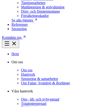
Timringsarbeten
Mattläggning & golvslipning
Dörr- och fönstermontage
Försäkringsskador
Se alla tjänster
Referenser
Sponsring
Kontakta oss
Hem
Om oss
Om oss
Hantverk
Sponsring & samarbeten
Om Falun, Svärdsjö & Borlänge
Våra hantverk
Om-, till- och nybyggnad
Totalentreprenad