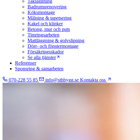
Takläggning
Badrumsrenovering
Köksmontage
Målning & tapetsering
Kakel och klinker
Betong, mur och puts
Timringsarbeten
Mattläggning & golvslipning
Dörr- och fönstermontage
Försäkringsskador
Se alla tjänster
Referenser
Sponsring & samarbeten
070-228 55 85
info@sthbygg.se
Kontakta oss