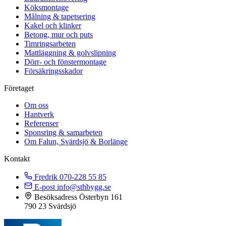
Köksmontage
Målning & tapetsering
Kakel och klinker
Betong, mur och puts
Timringsarbeten
Mattläggning & golvslipning
Dörr- och fönstermontage
Försäkringsskador
Företaget
Om oss
Hantverk
Referenser
Sponsring & samarbeten
Om Falun, Svärdsjö & Borlänge
Kontakt
Fredrik
070-228 55 85
E-post
info@sthbygg.se
Besöksadress
Österbyn 161
790 23 Svärdsjö