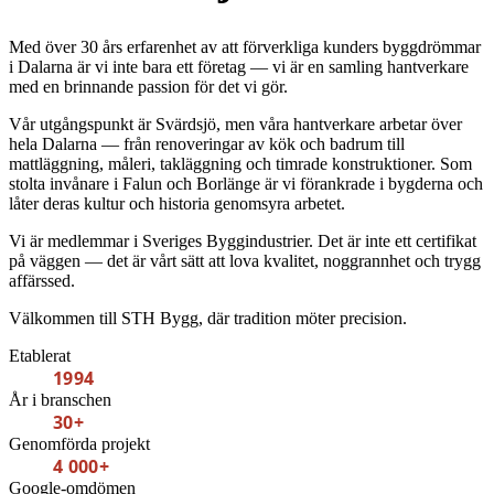
Med över 30 års erfarenhet av att förverkliga kunders byggdrömmar
i Dalarna är vi inte bara ett företag — vi är en samling hantverkare
med en brinnande passion för det vi gör.
Vår utgångspunkt är Svärdsjö, men våra hantverkare arbetar över
hela Dalarna — från renoveringar av kök och badrum till
mattläggning, måleri, takläggning och timrade konstruktioner. Som
stolta invånare i Falun och Borlänge är vi förankrade i bygderna och
låter deras kultur och historia genomsyra arbetet.
Vi är medlemmar i Sveriges Byggindustrier. Det är inte ett certifikat
på väggen — det är vårt sätt att lova kvalitet, noggrannhet och trygg
affärssed.
Välkommen till STH Bygg, där tradition möter precision.
Etablerat
1994
År i branschen
30+
Genomförda projekt
4 000+
Google-omdömen