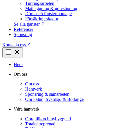
Timringsarbeten
Mattläggning & golvslipning
Dörr- och fönstermontage
Försäkringsskador
Se alla tjänster
Referenser
Sponsring
Kontakta oss
Hem
Om oss
Om oss
Hantverk
Sponsring & samarbeten
Om Falun, Svärdsjö & Borlänge
Våra hantverk
Om-, till- och nybyggnad
Totalentreprenad