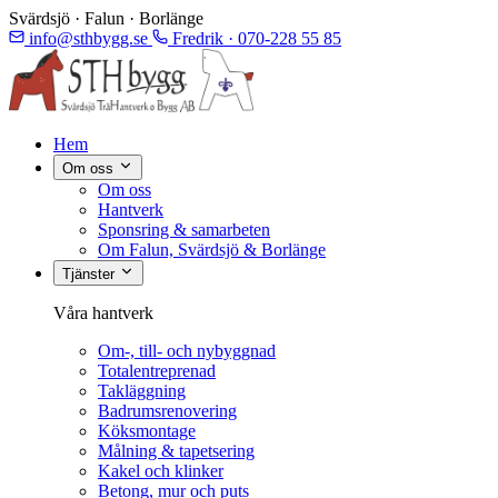
Svärdsjö · Falun · Borlänge
info@sthbygg.se
Fredrik · 070-228 55 85
Hem
Om oss
Om oss
Hantverk
Sponsring & samarbeten
Om Falun, Svärdsjö & Borlänge
Tjänster
Våra hantverk
Om-, till- och nybyggnad
Totalentreprenad
Takläggning
Badrumsrenovering
Köksmontage
Målning & tapetsering
Kakel och klinker
Betong, mur och puts