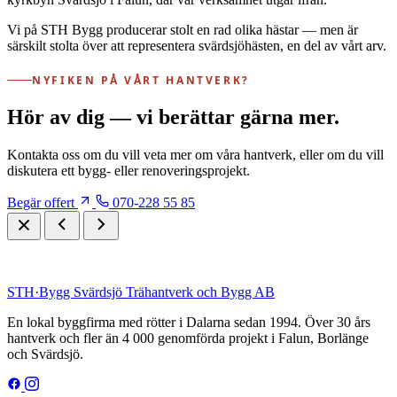
Vi på STH Bygg producerar stolt en rad olika hästar — men är
särskilt stolta över att representera svärdsjöhästen, en del av vårt arv.
NYFIKEN PÅ VÅRT HANTVERK?
Hör av dig — vi berättar gärna mer.
Kontakta oss om du vill veta mer om våra hantverk, eller om du vill
diskutera ett bygg- eller renoveringsprojekt.
Begär offert
070-228 55 85
STH
·
Bygg
Svärdsjö Trähantverk och Bygg AB
En lokal byggfirma med rötter i Dalarna sedan 1994. Över 30 års
hantverk och fler än 4 000 genomförda projekt i Falun, Borlänge
och Svärdsjö.