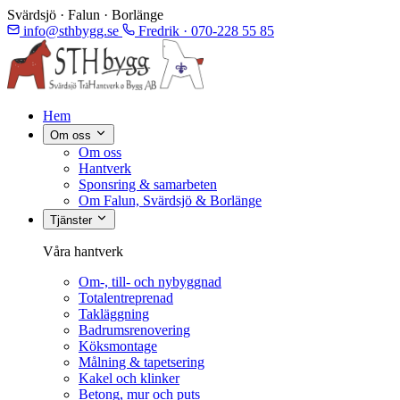
Svärdsjö · Falun · Borlänge
info@sthbygg.se
Fredrik · 070-228 55 85
Hem
Om oss
Om oss
Hantverk
Sponsring & samarbeten
Om Falun, Svärdsjö & Borlänge
Tjänster
Våra hantverk
Om-, till- och nybyggnad
Totalentreprenad
Takläggning
Badrumsrenovering
Köksmontage
Målning & tapetsering
Kakel och klinker
Betong, mur och puts