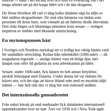
historia — både i det sociala livet och som en ovärderlig vän i det
tunga arbetet ute på det karga fältet och i de täta skogarna.
De första försöken till vad vi idag kallar dalahäst sägs ha täljts av
hårt utslitna skogsarbetare. De små söta hästarna var tänkta som
presenter till deras barn, som väntade på att fäderna skulle återvända.
Den röda färgen och blommiga mönstren kom senare — troligen
inspirerat av möbler med liknande utsmyckning.
En mytomspunnen häst
I Sveriges och Nordens mytologi ser vi tydligt hur viktig hästen varit
för samhällets utveckling. Redan från sekelskiftet (1000-talet) — då
asagudarna regerade — ansågs hästen vara ett heligt djur, mer
lämpat som offer till gudarna än som arbetskamrat på fältet.
Senare, under 1600-talet, fick hästen en helt annan betydelse,
särskilt förknippat med Dalarna. Under denna tid var rädslan för
häxeri stor, och det sägs att häxor ibland setts med en mystiskt täljd
trähäst — inte helt olik den vi idag bär som nationell stolthet.
Det internationella genombrottet
Från enkel leksak på små marknader fick dalahästen internationell
uppmärksamhet över en natt. Året var 1939 och i New York ägde