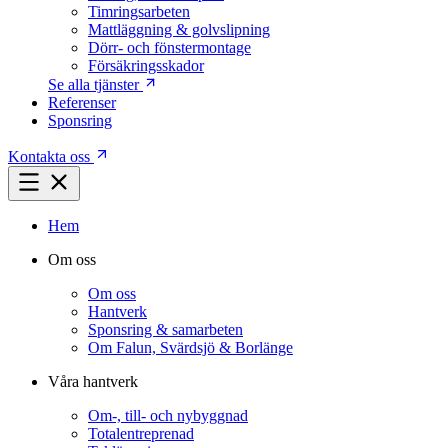
Timringsarbeten
Mattläggning & golvslipning
Dörr- och fönstermontage
Försäkringsskador
Se alla tjänster
Referenser
Sponsring
Kontakta oss
Hem
Om oss
Om oss
Hantverk
Sponsring & samarbeten
Om Falun, Svärdsjö & Borlänge
Våra hantverk
Om-, till- och nybyggnad
Totalentreprenad