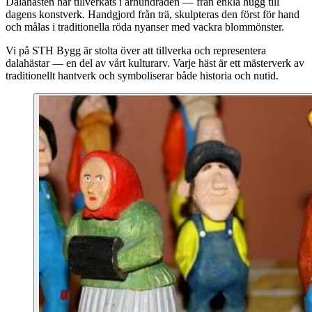
Dalahästen har tillverkats i århundraden — från enkla hugg till
dagens konstverk. Handgjord från trä, skulpteras den först för hand
och målas i traditionella röda nyanser med vackra blommönster.
Vi på STH Bygg är stolta över att tillverka och representera
dalahästar — en del av vårt kulturarv. Varje häst är ett mästerverk av
traditionellt hantverk och symboliserar både historia och nutid.