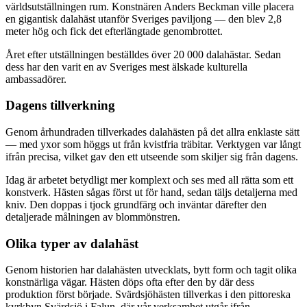
världsutställningen rum. Konstnären Anders Beckman ville placera
en gigantisk dalahäst utanför Sveriges paviljong — den blev 2,8
meter hög och fick det efterlängtade genombrottet.
Året efter utställningen beställdes över 20 000 dalahästar. Sedan
dess har den varit en av Sveriges mest älskade kulturella
ambassadörer.
Dagens tillverkning
Genom århundraden tillverkades dalahästen på det allra enklaste sätt
— med yxor som höggs ut från kvistfria träbitar. Verktygen var långt
ifrån precisa, vilket gav den ett utseende som skiljer sig från dagens.
Idag är arbetet betydligt mer komplext och ses med all rätta som ett
konstverk. Hästen sågas först ut för hand, sedan täljs detaljerna med
kniv. Den doppas i tjock grundfärg och inväntar därefter den
detaljerade målningen av blommönstren.
Olika typer av dalahäst
Genom historien har dalahästen utvecklats, bytt form och tagit olika
konstnärliga vägar. Hästen döps ofta efter den by där dess
produktion först började. Svärdsjöhästen tillverkas i den pittoreska
kyrkbyn Svärdsjö i Falun, där vår verksamhet utgår ifrån.