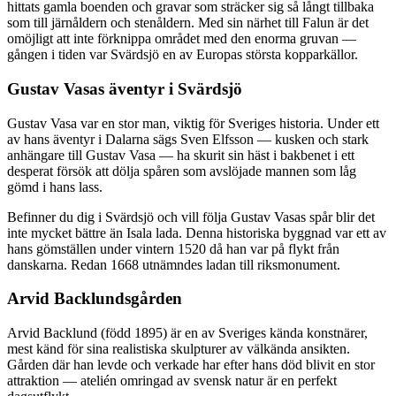
hittats gamla boenden och gravar som sträcker sig så långt tillbaka
som till järnåldern och stenåldern. Med sin närhet till Falun är det
omöjligt att inte förknippa området med den enorma gruvan —
gången i tiden var Svärdsjö en av Europas största kopparkällor.
Gustav Vasas äventyr i Svärdsjö
Gustav Vasa var en stor man, viktig för Sveriges historia. Under ett
av hans äventyr i Dalarna sägs Sven Elfsson — kusken och stark
anhängare till Gustav Vasa — ha skurit sin häst i bakbenet i ett
desperat försök att dölja spåren som avslöjade mannen som låg
gömd i hans lass.
Befinner du dig i Svärdsjö och vill följa Gustav Vasas spår blir det
inte mycket bättre än Isala lada. Denna historiska byggnad var ett av
hans gömställen under vintern 1520 då han var på flykt från
danskarna. Redan 1668 utnämndes ladan till riksmonument.
Arvid Backlundsgården
Arvid Backlund (född 1895) är en av Sveriges kända konstnärer,
mest känd för sina realistiska skulpturer av välkända ansikten.
Gården där han levde och verkade har efter hans död blivit en stor
attraktion — atelién omringad av svensk natur är en perfekt