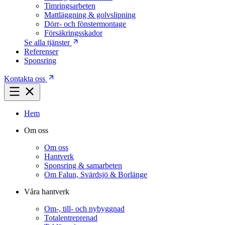
Timringsarbeten
Mattläggning & golvslipning
Dörr- och fönstermontage
Försäkringsskador
Se alla tjänster
Referenser
Sponsring
Kontakta oss
Hem
Om oss
Om oss
Hantverk
Sponsring & samarbeten
Om Falun, Svärdsjö & Borlänge
Våra hantverk
Om-, till- och nybyggnad
Totalentreprenad