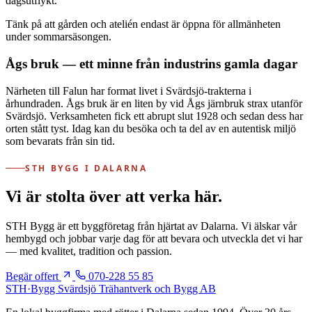
dagsutflykt.
Tänk på att gården och atelién endast är öppna för allmänheten
under sommarsäsongen.
Ågs bruk — ett minne från industrins gamla dagar
Närheten till Falun har format livet i Svärdsjö-trakterna i
århundraden. Ågs bruk är en liten by vid Ågs järnbruk strax utanför
Svärdsjö. Verksamheten fick ett abrupt slut 1928 och sedan dess har
orten stått tyst. Idag kan du besöka och ta del av en autentisk miljö
som bevarats från sin tid.
STH BYGG I DALARNA
Vi är stolta över att verka här.
STH Bygg är ett byggföretag från hjärtat av Dalarna. Vi älskar vår
hembygd och jobbar varje dag för att bevara och utveckla det vi har
— med kvalitet, tradition och passion.
Begär offert
070-228 55 85
STH
·
Bygg
Svärdsjö Trähantverk och Bygg AB