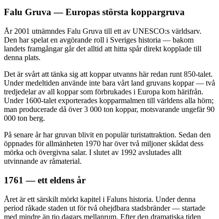
Falu Gruva — Europas största koppargruva
År 2001 utnämndes Falu Gruva till ett av UNESCO:s världsarv.
Den har spelat en avgörande roll i Sveriges historia — bakom
landets framgångar går det alltid att hitta spår direkt kopplade till
denna plats.
Det är svårt att tänka sig att koppar utvanns här redan runt 850-talet.
Under medeltiden använde inte bara vårt land gruvans koppar — två
tredjedelar av all koppar som förbrukades i Europa kom härifrån.
Under 1600-talet exporterades kopparmalmen till världens alla hörn;
man producerade då över 3 000 ton koppar, motsvarande ungefär 90
000 ton berg.
På senare år har gruvan blivit en populär turistattraktion. Sedan den
öppnades för allmänheten 1970 har över två miljoner skådat dess
mörka och övergivna salar. I slutet av 1992 avslutades allt
utvinnande av råmaterial.
1761 — ett eldens år
Året är ett särskilt mörkt kapitel i Faluns historia. Under denna
period råkade staden ut för två ohejdbara stadsbränder — startade
med mindre än tio dagars mellanrum. Efter den dramatiska tiden