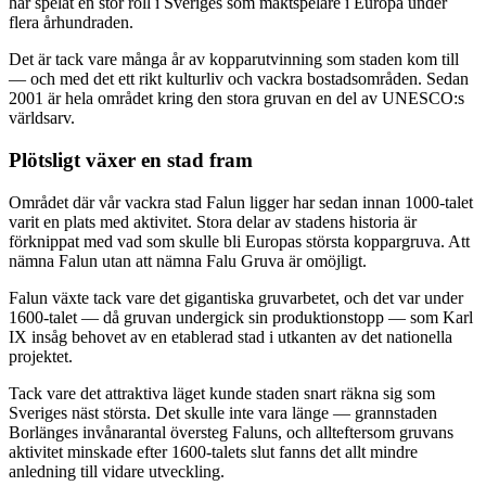
har spelat en stor roll i Sveriges som maktspelare i Europa under
flera århundraden.
Det är tack vare många år av kopparutvinning som staden kom till
— och med det ett rikt kulturliv och vackra bostadsområden. Sedan
2001 är hela området kring den stora gruvan en del av UNESCO:s
världsarv.
Plötsligt växer en stad fram
Området där vår vackra stad Falun ligger har sedan innan 1000-talet
varit en plats med aktivitet. Stora delar av stadens historia är
förknippat med vad som skulle bli Europas största koppargruva. Att
nämna Falun utan att nämna Falu Gruva är omöjligt.
Falun växte tack vare det gigantiska gruvarbetet, och det var under
1600-talet — då gruvan undergick sin produktionstopp — som Karl
IX insåg behovet av en etablerad stad i utkanten av det nationella
projektet.
Tack vare det attraktiva läget kunde staden snart räkna sig som
Sveriges näst största. Det skulle inte vara länge — grannstaden
Borlänges invånarantal översteg Faluns, och allteftersom gruvans
aktivitet minskade efter 1600-talets slut fanns det allt mindre
anledning till vidare utveckling.