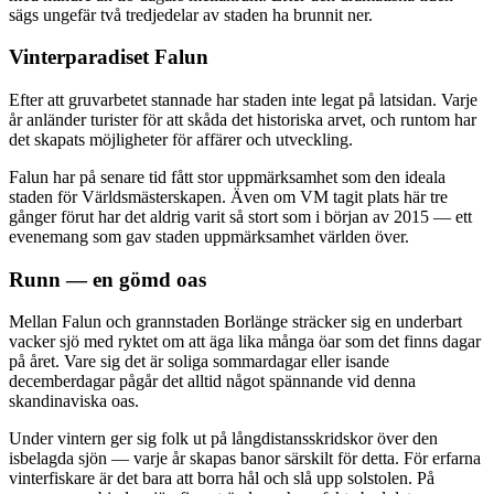
sägs ungefär två tredjedelar av staden ha brunnit ner.
Vinterparadiset Falun
Efter att gruvarbetet stannade har staden inte legat på latsidan. Varje
år anländer turister för att skåda det historiska arvet, och runtom har
det skapats möjligheter för affärer och utveckling.
Falun har på senare tid fått stor uppmärksamhet som den ideala
staden för Världsmästerskapen. Även om VM tagit plats här tre
gånger förut har det aldrig varit så stort som i början av 2015 — ett
evenemang som gav staden uppmärksamhet världen över.
Runn — en gömd oas
Mellan Falun och grannstaden Borlänge sträcker sig en underbart
vacker sjö med ryktet om att äga lika många öar som det finns dagar
på året. Vare sig det är soliga sommardagar eller isande
decemberdagar pågår det alltid något spännande vid denna
skandinaviska oas.
Under vintern ger sig folk ut på långdistansskridskor över den
isbelagda sjön — varje år skapas banor särskilt för detta. För erfarna
vinterfiskare är det bara att borra hål och slå upp solstolen. På