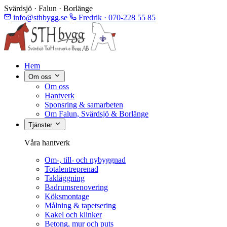
Svärdsjö · Falun · Borlänge
info@sthbygg.se
Fredrik · 070-228 55 85
Hem
Om oss
Om oss
Hantverk
Sponsring & samarbeten
Om Falun, Svärdsjö & Borlänge
Tjänster
Våra hantverk
Om-, till- och nybyggnad
Totalentreprenad
Takläggning
Badrumsrenovering
Köksmontage
Målning & tapetsering
Kakel och klinker
Betong, mur och puts