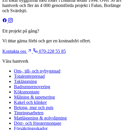
En lokal byggfirma med rötter i Dalarna sedan 1994. Över 30 års
hantverk och fler än 4 000 genomförda projekt i Falun, Borlänge
och Svärdsjö.
Ett projekt på gång?
Vi tittar gärna förbi och ger en kostnadsfri offert.
Kontakta oss
070-228 55 85
Våra hantverk
Om-, till- och nybyggnad
Totalentreprenad
Takläggning
Badrumsrenovering
Köksmontage
Målning & tapetsering
Kakel och klinker
Betong, mur och puts
Timringsarbeten
Mattläggning & golvslipning
Dörr- och fönstermontage
Försäkringsskador