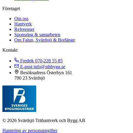
Företaget
Om oss
Hantverk
Referenser
Sponsring & samarbeten
Om Falun, Svärdsjö & Borlänge
Kontakt
Fredrik
070-228 55 85
E-post
info@sthbygg.se
Besöksadress
Österbyn 161
790 23 Svärdsjö
© 2026 Svärdsjö Trähantverk och Bygg AB
Hantering av personuppgifter