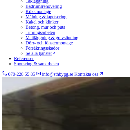
Takläggning
Badrumsrenovering
Köksmontage
Målning & tapetsering
Kakel och klinker
Betong, mur och puts
Timringsarbeten
Mattläggning & golvslipning
Dörr- och fönstermontage
Försäkringsskador
Se alla tjänster
Referenser
Sponsring & samarbeten
070-228 55 85
info@sthbygg.se
Kontakta oss