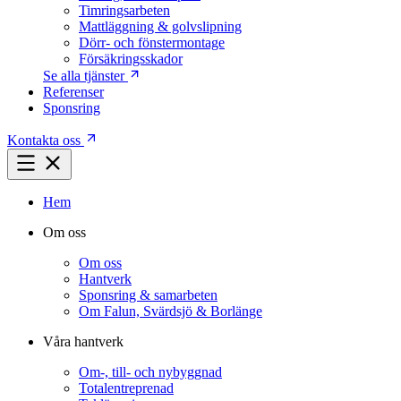
Timringsarbeten
Mattläggning & golvslipning
Dörr- och fönstermontage
Försäkringsskador
Se alla tjänster
Referenser
Sponsring
Kontakta oss
Hem
Om oss
Om oss
Hantverk
Sponsring & samarbeten
Om Falun, Svärdsjö & Borlänge
Våra hantverk
Om-, till- och nybyggnad
Totalentreprenad