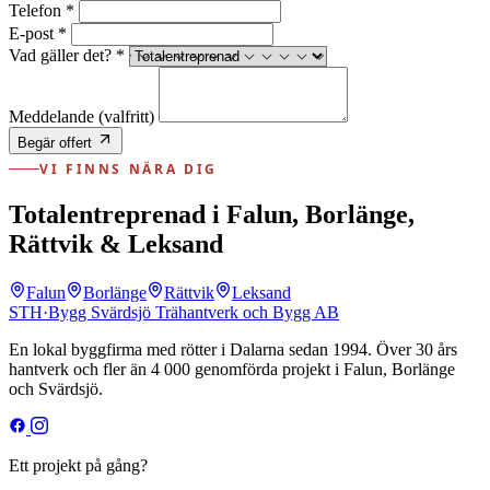
Telefon *
E-post *
Vad gäller det? *
Meddelande
(valfritt)
Begär offert
VI FINNS NÄRA DIG
Totalentreprenad i Falun, Borlänge,
Rättvik & Leksand
Falun
Borlänge
Rättvik
Leksand
STH
·
Bygg
Svärdsjö Trähantverk och Bygg AB
En lokal byggfirma med rötter i Dalarna sedan 1994. Över 30 års
hantverk och fler än 4 000 genomförda projekt i Falun, Borlänge
och Svärdsjö.
Ett projekt på gång?