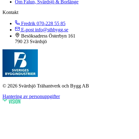
Om Falun, Svärdsjö & Borlänge
Kontakt
Fredrik
070-228 55 85
E-post
info@sthbygg.se
Besöksadress
Österbyn 161
790 23 Svärdsjö
© 2026 Svärdsjö Trähantverk och Bygg AB
Hantering av personuppgifter