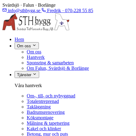
Svärdsjö · Falun · Borlänge
info@sthbygg.se
Fredrik · 070-228 55 85
Hem
Om oss
Om oss
Hantverk
Sponsring & samarbeten
Om Falun, Svärdsjö & Borlänge
Tjänster
Våra hantverk
Om-, till- och nybyggnad
Totalentreprenad
Takläggning
Badrumsrenovering
Köksmontage
Målning & tapetsering
Kakel och klinker
Betong, mur och puts