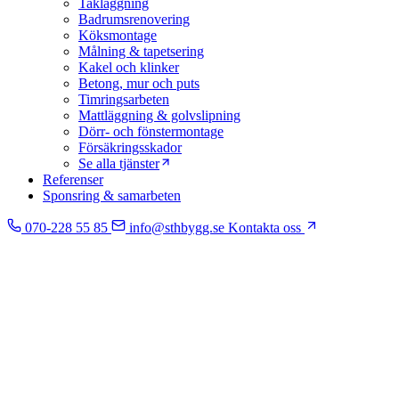
Takläggning
Badrumsrenovering
Köksmontage
Målning & tapetsering
Kakel och klinker
Betong, mur och puts
Timringsarbeten
Mattläggning & golvslipning
Dörr- och fönstermontage
Försäkringsskador
Se alla tjänster
Referenser
Sponsring & samarbeten
070-228 55 85
info@sthbygg.se
Kontakta oss