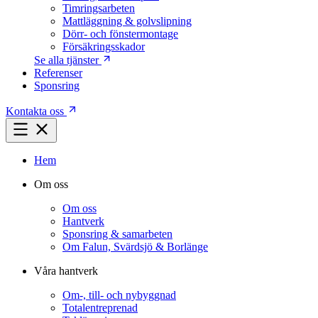
Timringsarbeten
Mattläggning & golvslipning
Dörr- och fönstermontage
Försäkringsskador
Se alla tjänster
Referenser
Sponsring
Kontakta oss
Hem
Om oss
Om oss
Hantverk
Sponsring & samarbeten
Om Falun, Svärdsjö & Borlänge
Våra hantverk
Om-, till- och nybyggnad
Totalentreprenad