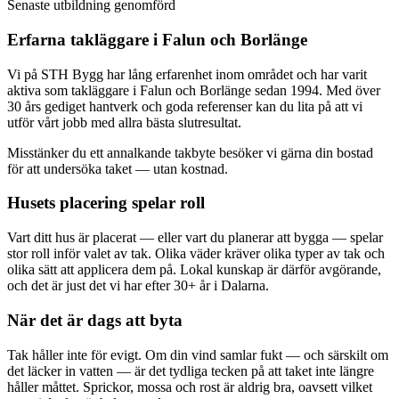
Senaste utbildning genomförd
Erfarna takläggare i Falun och Borlänge
Vi på STH Bygg har lång erfarenhet inom området och har varit
aktiva som takläggare i Falun och Borlänge sedan 1994. Med över
30 års gediget hantverk och goda referenser kan du lita på att vi
utför vårt jobb med allra bästa slutresultat.
Misstänker du ett annalkande takbyte besöker vi gärna din bostad
för att undersöka taket — utan kostnad.
Husets placering spelar roll
Vart ditt hus är placerat — eller vart du planerar att bygga — spelar
stor roll inför valet av tak. Olika väder kräver olika typer av tak och
olika sätt att applicera dem på. Lokal kunskap är därför avgörande,
och det är just det vi har efter 30+ år i Dalarna.
När det är dags att byta
Tak håller inte för evigt. Om din vind samlar fukt — och särskilt om
det läcker in vatten — är det tydliga tecken på att taket inte längre
håller måttet. Sprickor, mossa och rost är aldrig bra, oavsett vilket