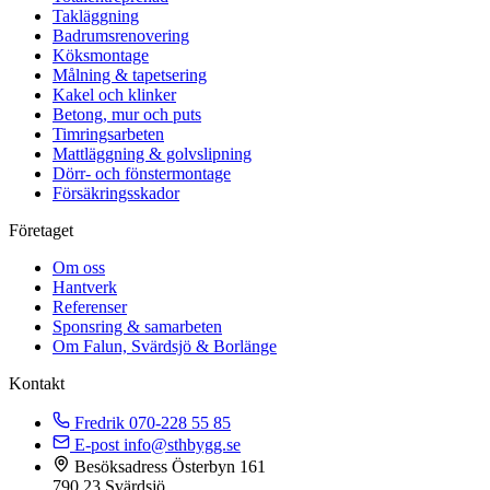
Takläggning
Badrumsrenovering
Köksmontage
Målning & tapetsering
Kakel och klinker
Betong, mur och puts
Timringsarbeten
Mattläggning & golvslipning
Dörr- och fönstermontage
Försäkringsskador
Företaget
Om oss
Hantverk
Referenser
Sponsring & samarbeten
Om Falun, Svärdsjö & Borlänge
Kontakt
Fredrik
070-228 55 85
E-post
info@sthbygg.se
Besöksadress
Österbyn 161
790 23 Svärdsjö