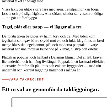
material taket är belagt med.
Vissa taktyper utgör större fara med åren. Tegelpannor kan börja
lossna och plötsligt frigöras. Alla sådana skador ser vi som onödiga
— de går att förebygga.
Tegel, plåt eller papp — vi lägger alla tre
De första taken byggdes av halm, torv och trä. Med tiden kom
tegeltaket som gav bättre skydd mot eld och fukt. Idag finns en bred
meny: klassiska tegelpannor, plåt och moderna papptak — varje
material har sina fördelar beroende på klimat, hustyp och estetik.
Plåttak är populärt och hållbart i Dalarnas klimat. Det är lätt, kräver
lite underhåll och har lång livslängd. Papptak är ett kostnadseffektivt
alternativ, framför allt på uthus och enklare byggnader — med rätt
underhåll och korrekt läggning håller det i många år.
VÅRA TAKPROJEKT
Ett urval av genomförda takläggningar.