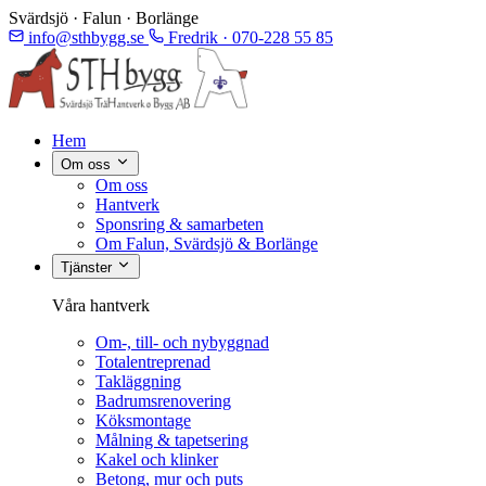
Svärdsjö · Falun · Borlänge
info@sthbygg.se
Fredrik · 070-228 55 85
Hem
Om oss
Om oss
Hantverk
Sponsring & samarbeten
Om Falun, Svärdsjö & Borlänge
Tjänster
Våra hantverk
Om-, till- och nybyggnad
Totalentreprenad
Takläggning
Badrumsrenovering
Köksmontage
Målning & tapetsering
Kakel och klinker
Betong, mur och puts