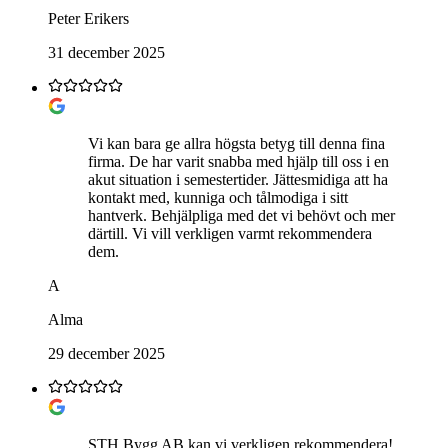
Peter Erikers
31 december 2025
Vi kan bara ge allra högsta betyg till denna fina
firma. De har varit snabba med hjälp till oss i en
akut situation i semestertider. Jättesmidiga att ha
kontakt med, kunniga och tålmodiga i sitt
hantverk. Behjälpliga med det vi behövt och mer
därtill. Vi vill verkligen varmt rekommendera
dem.
A
Alma
29 december 2025
STH Bygg AB kan vi verkligen rekommendera!