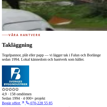
VÅRA HANTVERK
Takläggning
Tegelpannor, plåt eller papp — vi lägger tak i Falun och Borlänge
sedan 1994. Lokal kännedom och hantverk som håller.
4,9
· 158 omdömen
Sedan
1994
·
4 000+
projekt
Begär offert
070-228 55 85