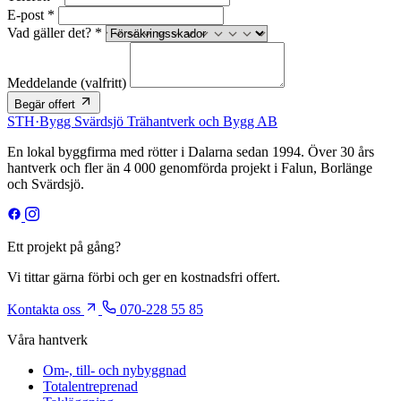
E-post *
Vad gäller det? *
Meddelande
(valfritt)
Begär offert
STH
·
Bygg
Svärdsjö Trähantverk och Bygg AB
En lokal byggfirma med rötter i Dalarna sedan 1994. Över 30 års
hantverk och fler än 4 000 genomförda projekt i Falun, Borlänge
och Svärdsjö.
Ett projekt på gång?
Vi tittar gärna förbi och ger en kostnadsfri offert.
Kontakta oss
070-228 55 85
Våra hantverk
Om-, till- och nybyggnad
Totalentreprenad