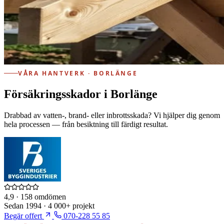
VÅRA HANTVERK · BORLÄNGE
Försäkringsskador i Borlänge
Drabbad av vatten-, brand- eller inbrottsskada? Vi hjälper dig genom
hela processen — från besiktning till färdigt resultat.
4,9
· 158 omdömen
Sedan
1994
·
4 000+
projekt
Begär offert
070-228 55 85