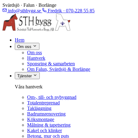
Svärdsjö · Falun · Borlänge
info@sthbygg.se
Fredrik · 070-228 55 85
Hem
Om oss
Om oss
Hantverk
Sponsring & samarbeten
Om Falun, Svärdsjö & Borlänge
Tjänster
Våra hantverk
Om-, till- och nybyggnad
Totalentreprenad
Takläggning
Badrumsrenovering
Köksmontage
Målning & tapetsering
Kakel och klinker
Betong, mur och puts