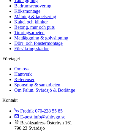
Takläggning
Badrumsrenovering
Köksmontage
Målning & tapetsering
Kakel och klinker
Betong, mur och puts
Timringsarbeten
Mattläggning & golvslipning
Dörr- och fönstermontage
Försäkringsskador
Företaget
Om oss
Hantverk
Referenser
Sponsring & samarbeten
Om Falun, Svärdsjö & Borlänge
Kontakt
Fredrik
070-228 55 85
E-post
info@sthbygg.se
Besöksadress
Österbyn 161
790 23 Svärdsjö