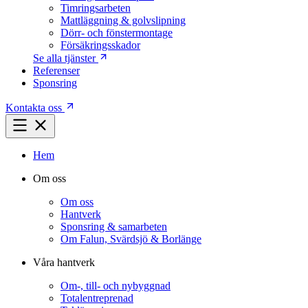
Timringsarbeten
Mattläggning & golvslipning
Dörr- och fönstermontage
Försäkringsskador
Se alla tjänster
Referenser
Sponsring
Kontakta oss
Hem
Om oss
Om oss
Hantverk
Sponsring & samarbeten
Om Falun, Svärdsjö & Borlänge
Våra hantverk
Om-, till- och nybyggnad
Totalentreprenad