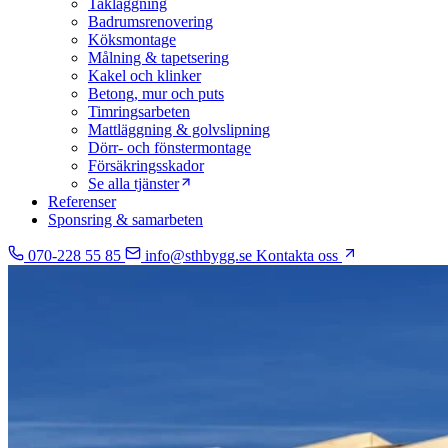
Takläggning
Badrumsrenovering
Köksmontage
Målning & tapetsering
Kakel och klinker
Betong, mur och puts
Timringsarbeten
Mattläggning & golvslipning
Dörr- och fönstermontage
Försäkringsskador
Se alla tjänster
Referenser
Sponsring & samarbeten
070-228 55 85
info@sthbygg.se
Kontakta oss