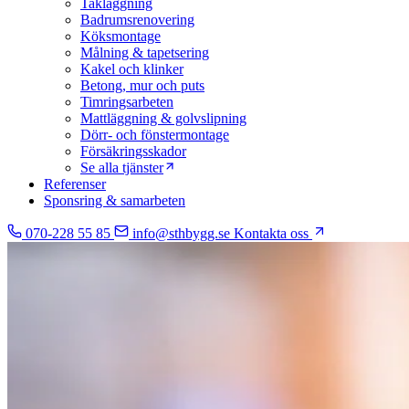
Takläggning
Badrumsrenovering
Köksmontage
Målning & tapetsering
Kakel och klinker
Betong, mur och puts
Timringsarbeten
Mattläggning & golvslipning
Dörr- och fönstermontage
Försäkringsskador
Se alla tjänster
Referenser
Sponsring & samarbeten
070-228 55 85
info@sthbygg.se
Kontakta oss