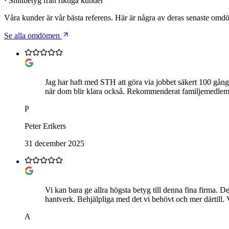
· Snittbetyg från riktiga kunder
Våra kunder är vår bästa referens. Här är några av deras senaste om
Se alla omdömen
Jag har haft med STH att göra via jobbet säkert 100 gånge
när dom blir klara också. Rekommenderat familjemedle
P
Peter Erikers
31 december 2025
Vi kan bara ge allra högsta betyg till denna fina firma. De
hantverk. Behjälpliga med det vi behövt och mer därtill.
A