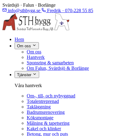
Svärdsjö · Falun · Borlänge
info@sthbygg.se
Fredrik · 070-228 55 85
Hem
Om oss
Om oss
Hantverk
Sponsring & samarbeten
Om Falun, Svärdsjö & Borlänge
Tjänster
Våra hantverk
Om-, till- och nybyggnad
Totalentreprenad
Takläggning
Badrumsrenovering
Köksmontage
Målning & tapetsering
Kakel och klinker
Betong, mur och puts