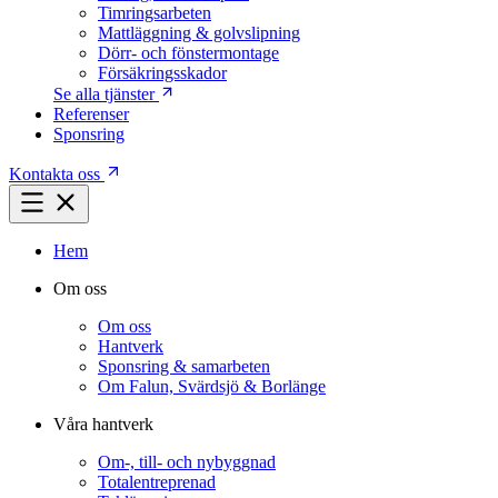
Timringsarbeten
Mattläggning & golvslipning
Dörr- och fönstermontage
Försäkringsskador
Se alla tjänster
Referenser
Sponsring
Kontakta oss
Hem
Om oss
Om oss
Hantverk
Sponsring & samarbeten
Om Falun, Svärdsjö & Borlänge
Våra hantverk
Om-, till- och nybyggnad
Totalentreprenad