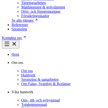
Timringsarbeten
Mattläggning & golvslipning
Dörr- och fönstermontage
Försäkringsskador
Se alla tjänster
Referenser
Sponsring
Kontakta oss
Hem
Om oss
Om oss
Hantverk
Sponsring & samarbeten
Om Falun, Svärdsjö & Borlänge
Våra hantverk
Om-, till- och nybyggnad
Totalentreprenad