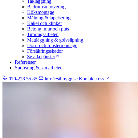
Takläggning
Badrumsrenovering
Köksmontage
Målning & tapetsering
Kakel och klinker
Betong, mur och puts
Timringsarbeten
Mattläggning & golvslipning
Dörr- och fönstermontage
Försäkringsskador
Se alla tjänster
Referenser
Sponsring & samarbeten
070-228 55 85
info@sthbygg.se
Kontakta oss