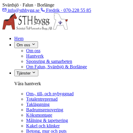
Svärdsjö · Falun · Borlänge
info@sthbygg.se
Fredrik · 070-228 55 85
Hem
Om oss
Om oss
Hantverk
Sponsring & samarbeten
Om Falun, Svärdsjö & Borlänge
Tjänster
Våra hantverk
Om-, till- och nybyggnad
Totalentreprenad
Takläggning
Badrumsrenovering
Köksmontage
Målning & tapetsering
Kakel och klinker
Betong, mur och puts