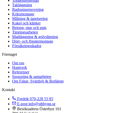
Totalentreprenad
Takläggning
Badrumsrenovering
Köksmontage
Målning & tapetsering
Kakel och klinker
Betong, mur och puts
Timringsarbeten
Mattläggning & golvslipning
Dörr- och fönstermontage
Försäkringsskador
Företaget
Om oss
Hantverk
Referenser
Sponsring & samarbeten
Om Falun, Svärdsjö & Borlänge
Kontakt
Fredrik
070-228 55 85
E-post
info@sthbygg.se
Besöksadress
Österbyn 161