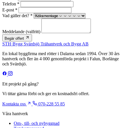
Telefon *
E-post *
Vad gäller det? *
Meddelande
(valfritt)
Begär offert
STH
·
Bygg
Svärdsjö Trähantverk och Bygg AB
En lokal byggfirma med rötter i Dalarna sedan 1994. Över 30 års
hantverk och fler än 4 000 genomförda projekt i Falun, Borlänge
och Svärdsjö.
Ett projekt på gång?
Vi tittar gärna förbi och ger en kostnadsfri offert.
Kontakta oss
070-228 55 85
Våra hantverk
Om-, till- och nybyggnad