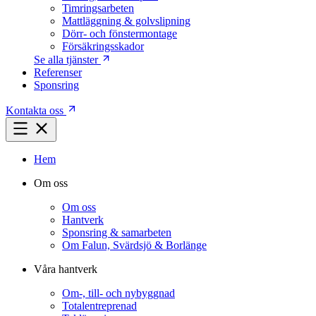
Timringsarbeten
Mattläggning & golvslipning
Dörr- och fönstermontage
Försäkringsskador
Se alla tjänster
Referenser
Sponsring
Kontakta oss
Hem
Om oss
Om oss
Hantverk
Sponsring & samarbeten
Om Falun, Svärdsjö & Borlänge
Våra hantverk
Om-, till- och nybyggnad
Totalentreprenad