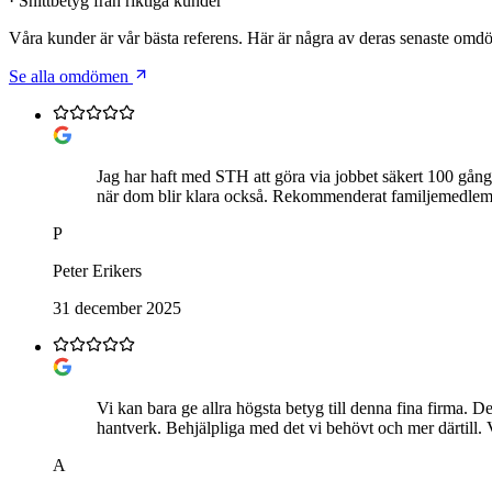
· Snittbetyg från riktiga kunder
Våra kunder är vår bästa referens. Här är några av deras senaste om
Se alla omdömen
Jag har haft med STH att göra via jobbet säkert 100 gånge
när dom blir klara också. Rekommenderat familjemedle
P
Peter Erikers
31 december 2025
Vi kan bara ge allra högsta betyg till denna fina firma. De
hantverk. Behjälpliga med det vi behövt och mer därtill.
A