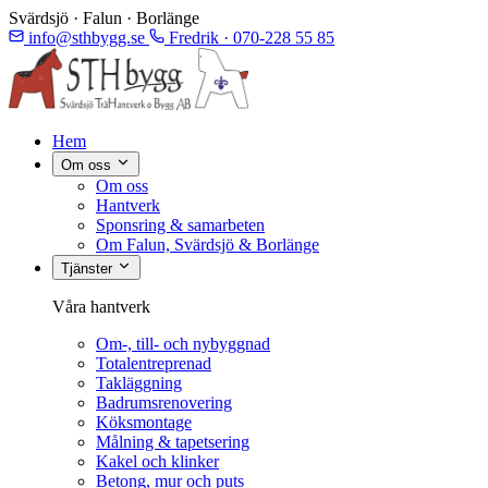
Svärdsjö · Falun · Borlänge
info@sthbygg.se
Fredrik · 070-228 55 85
Hem
Om oss
Om oss
Hantverk
Sponsring & samarbeten
Om Falun, Svärdsjö & Borlänge
Tjänster
Våra hantverk
Om-, till- och nybyggnad
Totalentreprenad
Takläggning
Badrumsrenovering
Köksmontage
Målning & tapetsering
Kakel och klinker
Betong, mur och puts