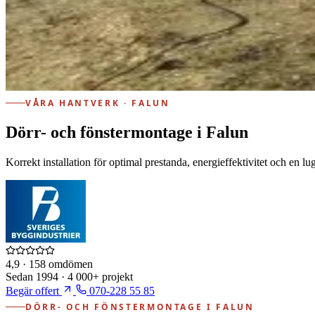
VÅRA HANTVERK · FALUN
Dörr- och fönstermontage i Falun
Korrekt installation för optimal prestanda, energieffektivitet och en lu
4,9
· 158 omdömen
Sedan
1994
·
4 000+
projekt
Begär offert
070-228 55 85
DÖRR- OCH FÖNSTERMONTAGE I FALUN