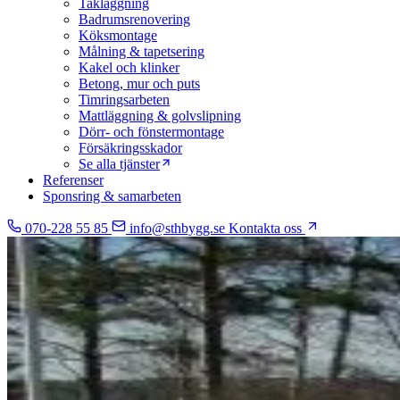
Takläggning
Badrumsrenovering
Köksmontage
Målning & tapetsering
Kakel och klinker
Betong, mur och puts
Timringsarbeten
Mattläggning & golvslipning
Dörr- och fönstermontage
Försäkringsskador
Se alla tjänster
Referenser
Sponsring & samarbeten
070-228 55 85
info@sthbygg.se
Kontakta oss