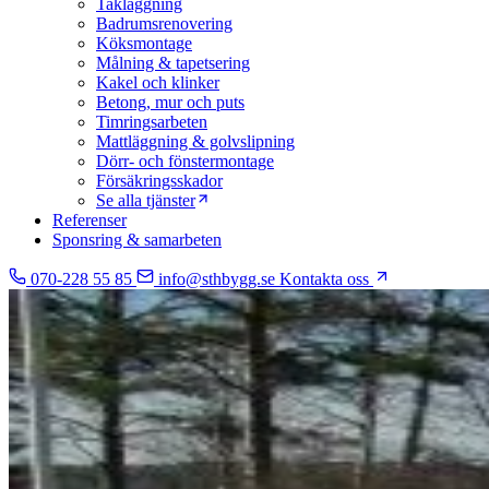
Takläggning
Badrumsrenovering
Köksmontage
Målning & tapetsering
Kakel och klinker
Betong, mur och puts
Timringsarbeten
Mattläggning & golvslipning
Dörr- och fönstermontage
Försäkringsskador
Se alla tjänster
Referenser
Sponsring & samarbeten
070-228 55 85
info@sthbygg.se
Kontakta oss