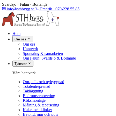
Svärdsjö · Falun · Borlänge
info@sthbygg.se
Fredrik · 070-228 55 85
Hem
Om oss
Om oss
Hantverk
Sponsring & samarbeten
Om Falun, Svärdsjö & Borlänge
Tjänster
Våra hantverk
Om-, till- och nybyggnad
Totalentreprenad
Takläggning
Badrumsrenovering
Köksmontage
Målning & tapetsering
Kakel och klinker
Betong, mur och puts