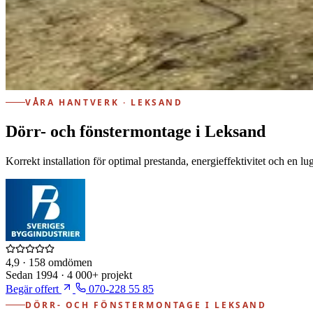
VÅRA HANTVERK · LEKSAND
Dörr- och fönstermontage i Leksand
Korrekt installation för optimal prestanda, energieffektivitet och en lu
4,9
· 158 omdömen
Sedan
1994
·
4 000+
projekt
Begär offert
070-228 55 85
DÖRR- OCH FÖNSTERMONTAGE I LEKSAND