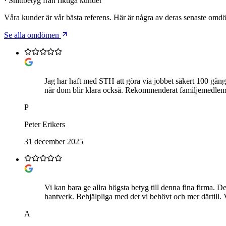
· Snittbetyg från riktiga kunder
Våra kunder är vår bästa referens. Här är några av deras senaste om
Se alla omdömen
Jag har haft med STH att göra via jobbet säkert 100 gånge
när dom blir klara också. Rekommenderat familjemedle
P
Peter Erikers
31 december 2025
Vi kan bara ge allra högsta betyg till denna fina firma. De
hantverk. Behjälpliga med det vi behövt och mer därtill.
A