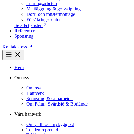
Timringsarbeten
Mattläggning & golvslipning
Dörr- och fönstermontage
Försäkringsskador
Se alla tjänster
Referenser
Sponsring
Kontakta oss
Hem
Om oss
Om oss
Hantverk
Sponsring & samarbeten
Om Falun, Svärdsjö & Borlänge
Våra hantverk
Om-, till- och nybyggnad
Totalentreprenad