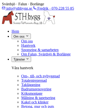
Svärdsjö · Falun · Borlänge
info@sthbygg.se
Fredrik · 070-228 55 85
Hem
Om oss
Om oss
Hantverk
Sponsring & samarbeten
Om Falun, Svärdsjö & Borlänge
Tjänster
Våra hantverk
Om-, till- och nybyggnad
Totalentreprenad
Takläggning
Badrumsrenovering
Köksmontage
Målning & tapetsering
Kakel och klinker
Betong, mur och puts