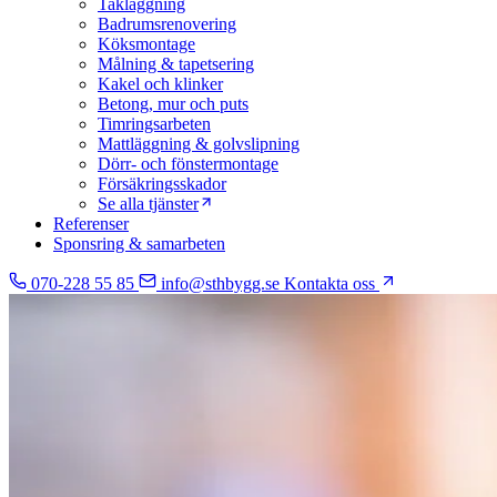
Takläggning
Badrumsrenovering
Köksmontage
Målning & tapetsering
Kakel och klinker
Betong, mur och puts
Timringsarbeten
Mattläggning & golvslipning
Dörr- och fönstermontage
Försäkringsskador
Se alla tjänster
Referenser
Sponsring & samarbeten
070-228 55 85
info@sthbygg.se
Kontakta oss