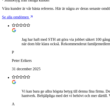
· Snittbetyg från riktiga kunder
Våra kunder är vår bästa referens. Här är några av deras senaste om
Se alla omdömen
Jag har haft med STH att göra via jobbet säkert 100 gånge
när dom blir klara också. Rekommenderat familjemedle
P
Peter Erikers
31 december 2025
Vi kan bara ge allra högsta betyg till denna fina firma. De
hantverk. Behjälpliga med det vi behövt och mer därtill.
A