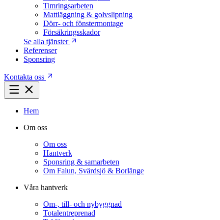
Timringsarbeten
Mattläggning & golvslipning
Dörr- och fönstermontage
Försäkringsskador
Se alla tjänster
Referenser
Sponsring
Kontakta oss
Hem
Om oss
Om oss
Hantverk
Sponsring & samarbeten
Om Falun, Svärdsjö & Borlänge
Våra hantverk
Om-, till- och nybyggnad
Totalentreprenad