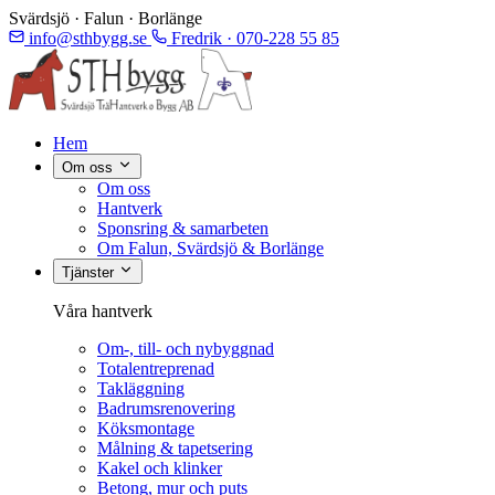
Svärdsjö · Falun · Borlänge
info@sthbygg.se
Fredrik · 070-228 55 85
Hem
Om oss
Om oss
Hantverk
Sponsring & samarbeten
Om Falun, Svärdsjö & Borlänge
Tjänster
Våra hantverk
Om-, till- och nybyggnad
Totalentreprenad
Takläggning
Badrumsrenovering
Köksmontage
Målning & tapetsering
Kakel och klinker
Betong, mur och puts