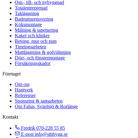
Om-, till- och nybyggnad
Totalentreprenad
Takläggning
Badrumsrenovering
Köksmontage
Målning & tapetsering
Kakel och klinker
Betong, mur och puts
Timringsarbeten
Mattläggning & golvslipning
Dörr- och fönstermontage
Försäkringsskador
Företaget
Om oss
Hantverk
Referenser
Sponsring & samarbeten
Om Falun, Svärdsjö & Borlänge
Kontakt
Fredrik
070-228 55 85
E-post
info@sthbygg.se