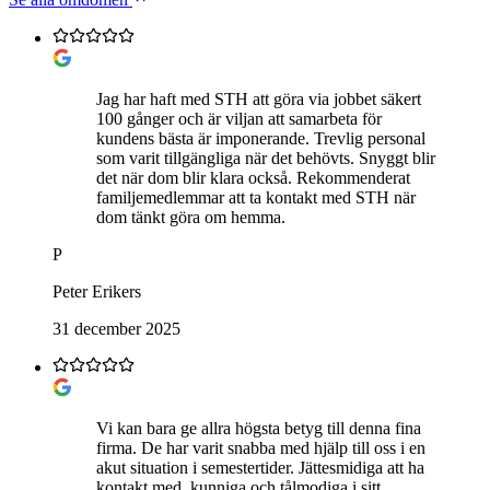
Jag har haft med STH att göra via jobbet säkert
100 gånger och är viljan att samarbeta för
kundens bästa är imponerande. Trevlig personal
som varit tillgängliga när det behövts. Snyggt blir
det när dom blir klara också. Rekommenderat
familjemedlemmar att ta kontakt med STH när
dom tänkt göra om hemma.
P
Peter Erikers
31 december 2025
Vi kan bara ge allra högsta betyg till denna fina
firma. De har varit snabba med hjälp till oss i en
akut situation i semestertider. Jättesmidiga att ha
kontakt med, kunniga och tålmodiga i sitt