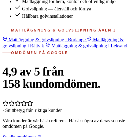
Mattläggning för hem, kontor och offentlig miljö
Golvslipning — återställ och förnya
Hållbara golvinstallationer
MATTLÄGGNING & GOLVSLIPNING ÄVEN I
Mattläggning & golvslipning i Borlänge
Mattläggning &
golvslipning i Rättvik
Mattläggning & golvslipning i Leksand
OMDÖMEN PÅ GOOGLE
4,9 av 5 från
158
kundomdömen.
· Snittbetyg från riktiga kunder
Våra kunder är vår bästa referens. Här är några av deras senaste
omdömen på Google.
Se alla omdömen