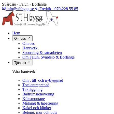
Svärdsjö · Falun · Borlänge
info@sthbygg.se
Fredrik · 070-228 55 85
Hem
Om oss
Om oss
Hantverk
Sponsring & samarbeten
Om Falun, Svärdsjö & Borlänge
Tjänster
Våra hantverk
Om-, till- och nybyggnad
Totalentreprenad
Takläggning
Badrumsrenovering
Köksmontage
Målning & tapetsering
Kakel och klinker
Betong, mur och puts