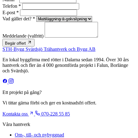
Telefon *
E-post *
Vad gäller det? *
Meddelande
(valfritt)
Begär offert
STH
·
Bygg
Svärdsjö Trähantverk och Bygg AB
En lokal byggfirma med rötter i Dalarna sedan 1994. Över 30 års
hantverk och fler än 4 000 genomförda projekt i Falun, Borlänge
och Svärdsjö.
Ett projekt på gång?
Vi tittar gärna förbi och ger en kostnadsfri offert.
Kontakta oss
070-228 55 85
Våra hantverk
Om-, till- och nybyggnad