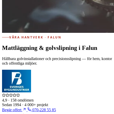
VÅRA HANTVERK · FALUN
Mattläggning & golvslipning i Falun
Hållbara golvinstallationer och precisionsslipning — för hem, kontor
och offentliga miljöer.
4,9
· 158 omdömen
Sedan
1994
·
4 000+
projekt
Begär offert
070-228 55 85