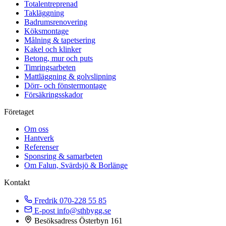
Totalentreprenad
Takläggning
Badrumsrenovering
Köksmontage
Målning & tapetsering
Kakel och klinker
Betong, mur och puts
Timringsarbeten
Mattläggning & golvslipning
Dörr- och fönstermontage
Försäkringsskador
Företaget
Om oss
Hantverk
Referenser
Sponsring & samarbeten
Om Falun, Svärdsjö & Borlänge
Kontakt
Fredrik
070-228 55 85
E-post
info@sthbygg.se
Besöksadress
Österbyn 161