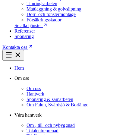
Timringsarbeten
Mattläggning & golvslipning
Dörr- och fönstermontage
Försäkringsskador
Se alla tjänster
Referenser
Sponsring
Kontakta oss
Hem
Om oss
Om oss
Hantverk
Sponsring & samarbeten
Om Falun, Svärdsjö & Borlänge
Våra hantverk
Om-, till- och nybyggnad
Totalentreprenad