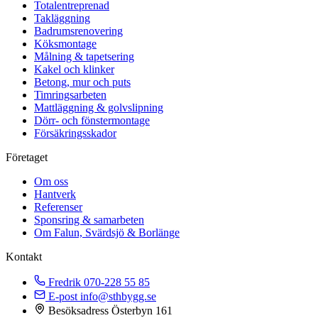
Totalentreprenad
Takläggning
Badrumsrenovering
Köksmontage
Målning & tapetsering
Kakel och klinker
Betong, mur och puts
Timringsarbeten
Mattläggning & golvslipning
Dörr- och fönstermontage
Försäkringsskador
Företaget
Om oss
Hantverk
Referenser
Sponsring & samarbeten
Om Falun, Svärdsjö & Borlänge
Kontakt
Fredrik
070-228 55 85
E-post
info@sthbygg.se
Besöksadress
Österbyn 161