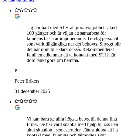
Jag har haft med STH att göra via jobbet säkert
100 gånger och är viljan att samarbeta för
kundens bästa är imponerande. Trevlig personal
som varit tillgängliga när det behövts. Snyggt blir
det när dom blir klara också. Rekommenderat
familjemedlemmar att ta kontakt med STH när
dom tänkt göra om hemma.
P
Peter Erikers
31 december 2025
Vi kan bara ge allra högsta betyg till denna fina
firma. De har varit snabba med hjälp till oss i en
akut situation i semestertider. Jättesmidiga att ha
kontakt med, kunniga och tålmodiga i sitt