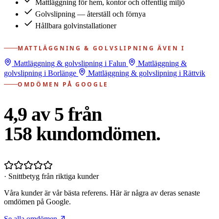
Mattläggning för hem, kontor och offentlig miljö
Golvslipning — återställ och förnya
Hållbara golvinstallationer
MATTLÄGGNING & GOLVSLIPNING ÄVEN I
Mattläggning & golvslipning i Falun
Mattläggning &
golvslipning i Borlänge
Mattläggning & golvslipning i Rättvik
OMDÖMEN PÅ GOOGLE
4,9 av 5 från
158
kundomdömen.
· Snittbetyg från riktiga kunder
Våra kunder är vår bästa referens. Här är några av deras senaste
omdömen på Google.
Se alla omdömen