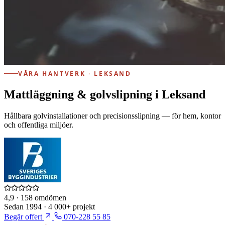
VÅRA HANTVERK · LEKSAND
Mattläggning & golvslipning i Leksand
Hållbara golvinstallationer och precisionsslipning — för hem, kontor
och offentliga miljöer.
4,9
· 158 omdömen
Sedan
1994
·
4 000+
projekt
Begär offert
070-228 55 85