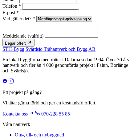
Telefon *
E-post *
Vad gäller det? *
Meddelande
(valfritt)
Begär offert
STH
·
Bygg
Svärdsjö Trähantverk och Bygg AB
En lokal byggfirma med rötter i Dalarna sedan 1994. Över 30 års
hantverk och fler än 4 000 genomförda projekt i Falun, Borlänge
och Svärdsjö.
Ett projekt på gång?
Vi tittar gärna förbi och ger en kostnadsfri offert.
Kontakta oss
070-228 55 85
Våra hantverk
Om-, till- och nybyggnad