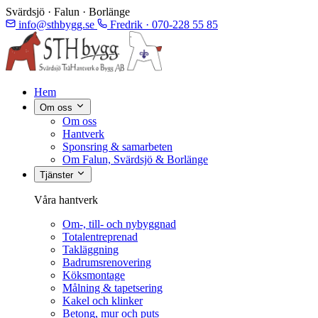
Svärdsjö · Falun · Borlänge
info@sthbygg.se
Fredrik · 070-228 55 85
Hem
Om oss
Om oss
Hantverk
Sponsring & samarbeten
Om Falun, Svärdsjö & Borlänge
Tjänster
Våra hantverk
Om-, till- och nybyggnad
Totalentreprenad
Takläggning
Badrumsrenovering
Köksmontage
Målning & tapetsering
Kakel och klinker
Betong, mur och puts