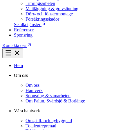
Timringsarbeten
Mattläggning & golvslipning
Dörr- och fönstermontage
Försäkringsskador
Se alla tjänster
Referenser
Sponsring
Kontakta oss
Hem
Om oss
Om oss
Hantverk
Sponsring & samarbeten
Om Falun, Svärdsjö & Borlänge
Våra hantverk
Om-, till- och nybyggnad
Totalentreprenad