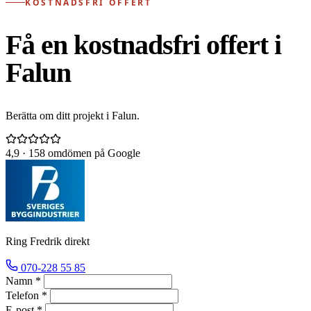
KOSTNADSFRI OFFERT
Få en kostnadsfri offert i
Falun
Berätta om ditt projekt i Falun.
4,9
· 158 omdömen på Google
Ring Fredrik direkt
070-228 55 85
Namn *
Telefon *
E-post *