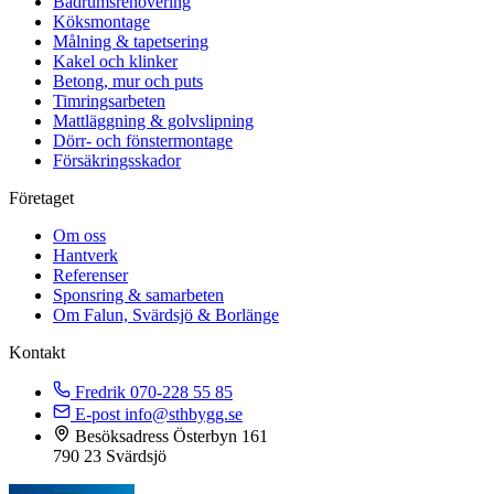
Badrumsrenovering
Köksmontage
Målning & tapetsering
Kakel och klinker
Betong, mur och puts
Timringsarbeten
Mattläggning & golvslipning
Dörr- och fönstermontage
Försäkringsskador
Företaget
Om oss
Hantverk
Referenser
Sponsring & samarbeten
Om Falun, Svärdsjö & Borlänge
Kontakt
Fredrik
070-228 55 85
E-post
info@sthbygg.se
Besöksadress
Österbyn 161
790 23 Svärdsjö