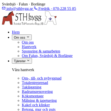
Svärdsjö · Falun · Borlänge
info@sthbygg.se
Fredrik · 070-228 55 85
Hem
Om oss
Om oss
Hantverk
Sponsring & samarbeten
Om Falun, Svärdsjö & Borlänge
Tjänster
Våra hantverk
Om-, till- och nybyggnad
Totalentreprenad
Takläggning
Badrumsrenovering
Köksmontage
Målning & tapetsering
Kakel och klinker
Betong, mur och puts