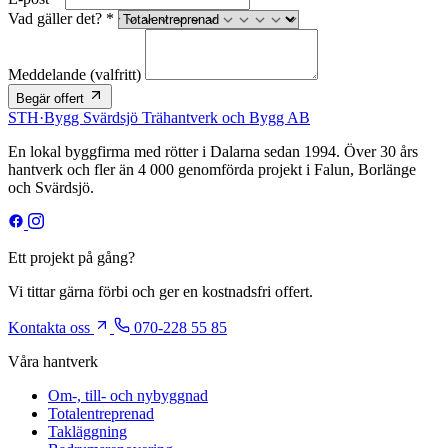
Vad gäller det? *
Meddelande
(valfritt)
Begär offert
STH
·
Bygg
Svärdsjö Trähantverk och Bygg AB
En lokal byggfirma med rötter i Dalarna sedan 1994. Över 30 års
hantverk och fler än 4 000 genomförda projekt i Falun, Borlänge
och Svärdsjö.
Ett projekt på gång?
Vi tittar gärna förbi och ger en kostnadsfri offert.
Kontakta oss
070-228 55 85
Våra hantverk
Om-, till- och nybyggnad
Totalentreprenad
Takläggning