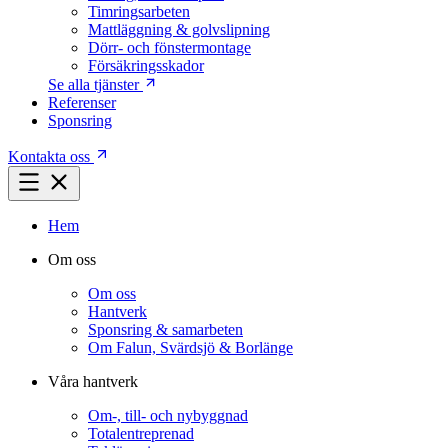
Timringsarbeten
Mattläggning & golvslipning
Dörr- och fönstermontage
Försäkringsskador
Se alla tjänster
Referenser
Sponsring
Kontakta oss
Hem
Om oss
Om oss
Hantverk
Sponsring & samarbeten
Om Falun, Svärdsjö & Borlänge
Våra hantverk
Om-, till- och nybyggnad
Totalentreprenad